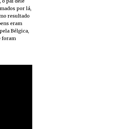
 o pai dele
mados por lá,
omo resultado
 bens eram
pela Bélgica,
e foram