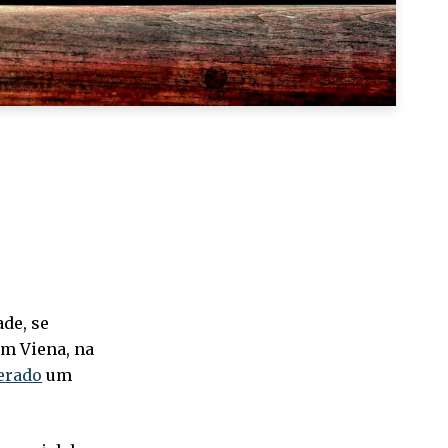
de, se
em Viena, na
erado
um