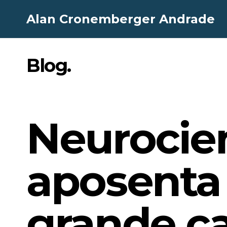
Alan Cronemberger Andrade
Blog
.
Neurocien
aposenta
grande car