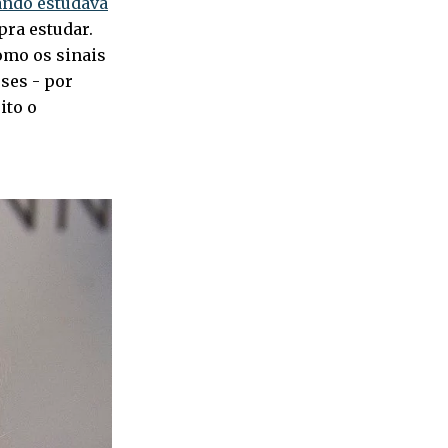
ndo estudava
pra estudar.
omo os sinais
ses - por
ito o