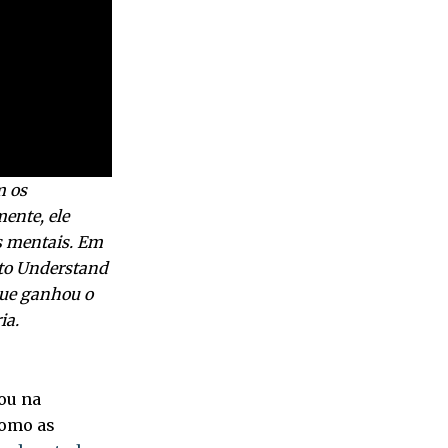
m os
ente, ele
s mentais. Em
 to Understand
que ganhou o
ia.
ou na
como as