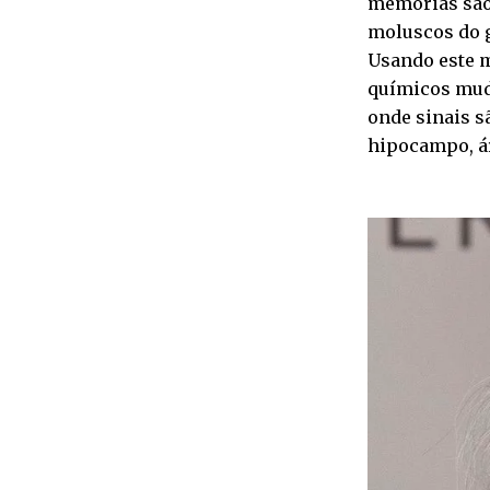
memórias são
moluscos do 
Usando este m
químicos muda
onde sinais s
hipocampo, á