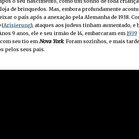
pós o seu nascimento, como um sonho de toda criança,
loja de brinquedos. Mas, embora profundamente acostu
eixar o país após a anexação pela Alemanha de 1938. C
o
(
Arisierung
), ataques aos judeus tinham aumentado, e
Anos 9 anos, ele e seu irmão de 14, embarcaram em
1939
com seu tio em
Nova York
. Foram sozinhos, e mais tard
 pelos seus pais.