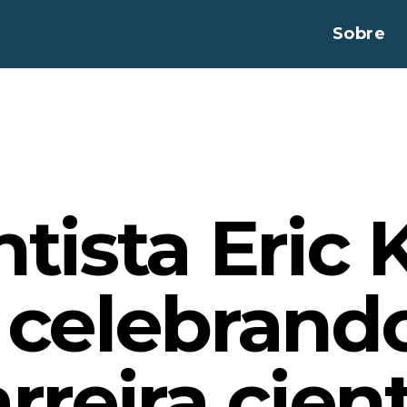
Sobre
tista Eric 
 celebrand
reira cient