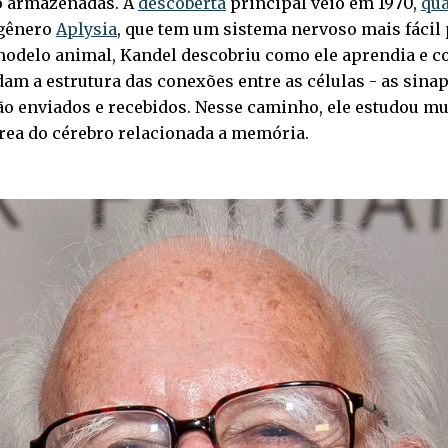
 armazenadas. A
descoberta
principal veio em 1970,
qua
gênero
Aplysia
, que tem um sistema nervoso mais fácil 
odelo animal, Kandel descobriu como ele aprendia e c
m a estrutura das conexões entre as células - as sinap
ão enviados e recebidos. Nesse caminho, ele estudou mu
rea do cérebro relacionada a memória.