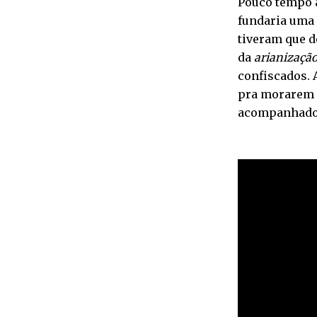
Pouco tempo a
fundaria uma 
tiveram que d
da
arianizaçã
confiscados. 
pra morarem 
acompanhados