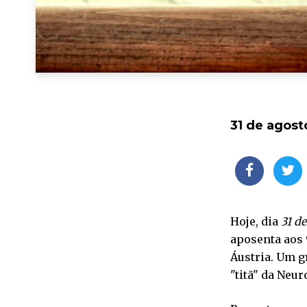
31 de agost
Hoje, dia
31 d
aposenta aos
Áustria. Um g
"titã" da Neur